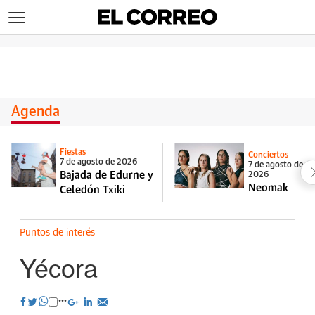
>
Agenda
Fiestas
Conciertos
7 de agosto de 2026
7 de agosto de
Bajada de Edurne y
2026
Neomak
Celedón Txiki
Puntos de interés
Yécora