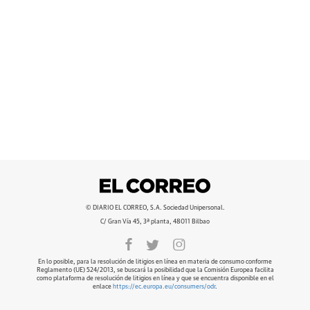
© DIARIO EL CORREO, S.A. Sociedad Unipersonal.
C/ Gran Vía 45, 3ª planta, 48011 Bilbao
En lo posible, para la resolución de litigios en línea en materia de consumo conforme
Reglamento (UE) 524/2013, se buscará la posibilidad que la Comisión Europea facilita
como plataforma de resolución de litigios en línea y que se encuentra disponible en el
enlace
https://ec.europa.eu/consumers/odr
.