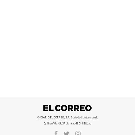
© DIARIO EL CORREO, S.A. Sociedad Unipersonal.
C/ Gran Vía 45, 3ª planta, 48011 Bilbao