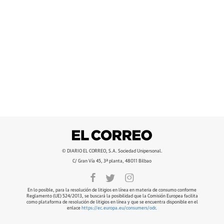
© DIARIO EL CORREO, S.A. Sociedad Unipersonal.
C/ Gran Vía 45, 3ª planta, 48011 Bilbao
En lo posible, para la resolución de litigios en línea en materia de consumo conforme
Reglamento (UE) 524/2013, se buscará la posibilidad que la Comisión Europea facilita
como plataforma de resolución de litigios en línea y que se encuentra disponible en el
enlace
https://ec.europa.eu/consumers/odr
.