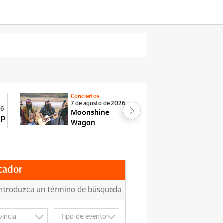
Conciertos
Espectá
7 de agosto de 2026
26
7 de ag
Moonshine
op
Jon Pl
Wagon
cador