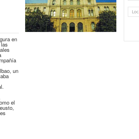
gura en
 las
rales
a
ompañía
lbao, un
taba
l.
,
como el
eusto,
res