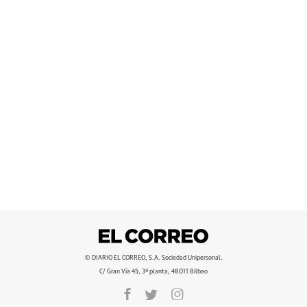
© DIARIO EL CORREO, S.A. Sociedad Unipersonal.
C/ Gran Vía 45, 3ª planta, 48011 Bilbao