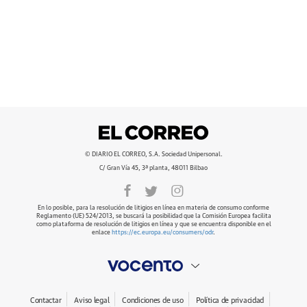
© DIARIO EL CORREO, S.A. Sociedad Unipersonal.
C/ Gran Vía 45, 3ª planta, 48011 Bilbao
En lo posible, para la resolución de litigios en línea en materia de consumo conforme
Reglamento (UE) 524/2013, se buscará la posibilidad que la Comisión Europea facilita
como plataforma de resolución de litigios en línea y que se encuentra disponible en el
enlace
https://ec.europa.eu/consumers/odr
.
Contactar
Aviso legal
Condiciones de uso
Política de privacidad