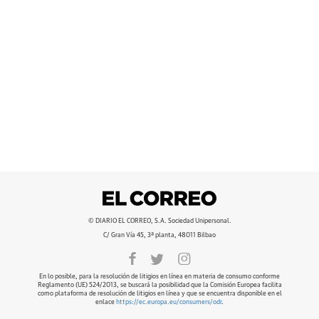
© DIARIO EL CORREO, S.A. Sociedad Unipersonal.
C/ Gran Vía 45, 3ª planta, 48011 Bilbao
En lo posible, para la resolución de litigios en línea en materia de consumo conforme
Reglamento (UE) 524/2013, se buscará la posibilidad que la Comisión Europea facilita
como plataforma de resolución de litigios en línea y que se encuentra disponible en el
enlace
https://ec.europa.eu/consumers/odr
.