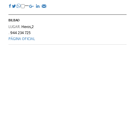
BILBAO
LUGAR.
Heros,2
.
944 234 725
PÁGINA OFICIAL