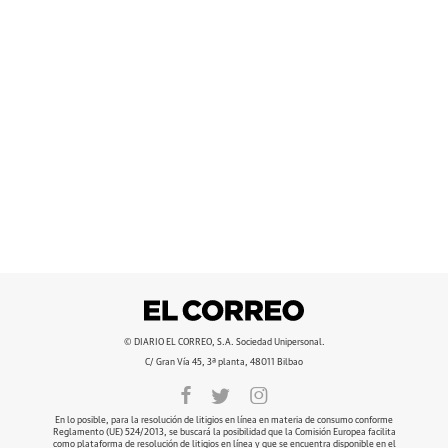
© DIARIO EL CORREO, S.A. Sociedad Unipersonal.
C/ Gran Vía 45, 3ª planta, 48011 Bilbao
En lo posible, para la resolución de litigios en línea en materia de consumo conforme
Reglamento (UE) 524/2013, se buscará la posibilidad que la Comisión Europea facilita
como plataforma de resolución de litigios en línea y que se encuentra disponible en el