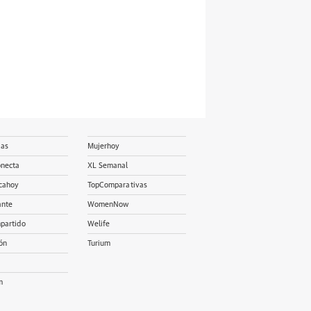
ias
Mujerhoy
onecta
XL Semanal
cahoy
TopComparativas
ante
WomenNow
partido
Welife
ón
Turium
m