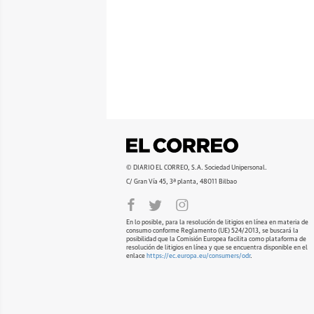
© DIARIO EL CORREO, S.A. Sociedad Unipersonal.
C/ Gran Vía 45, 3ª planta, 48011 Bilbao
En lo posible, para la resolución de litigios en línea en materia de
consumo conforme Reglamento (UE) 524/2013, se buscará la
posibilidad que la Comisión Europea facilita como plataforma de
resolución de litigios en línea y que se encuentra disponible en el
enlace
https://ec.europa.eu/consumers/odr
.