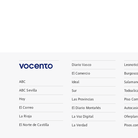
Diario Vasco
Leonotic
El Comercio
Burgosc
ABC
Ideal
Salaman
ABC Sevilla
Sur
Todoalic
Hoy
Las Provincias
Piso Com
El Correo
El Diario Montañés
Autocasi
La Rioja
La Voz Digital
Oferplan
El Norte de Castilla
La Verdad
Pisos.co