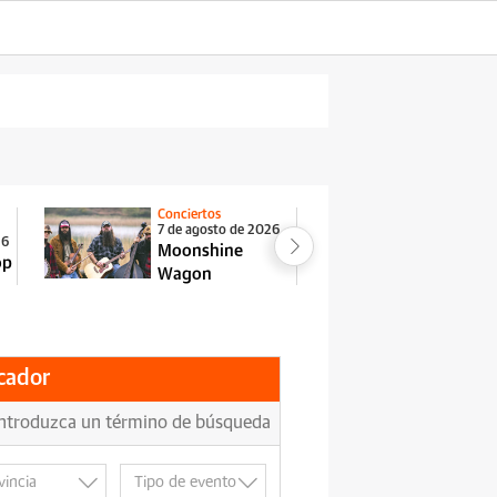
Conciertos
Espectá
7 de agosto de 2026
26
7 de ag
Moonshine
op
Jon Pl
Wagon
cador