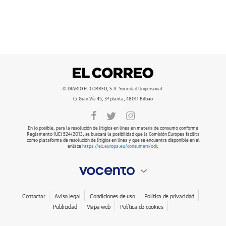
© DIARIO EL CORREO, S.A. Sociedad Unipersonal.
C/ Gran Vía 45, 3ª planta, 48011 Bilbao
En lo posible, para la resolución de litigios en línea en materia de consumo conforme
Reglamento (UE) 524/2013, se buscará la posibilidad que la Comisión Europea facilita
como plataforma de resolución de litigios en línea y que se encuentra disponible en el
enlace
https://ec.europa.eu/consumers/odr
.
Contactar
Aviso legal
Condiciones de uso
Política de privacidad
Publicidad
Mapa web
Política de cookies