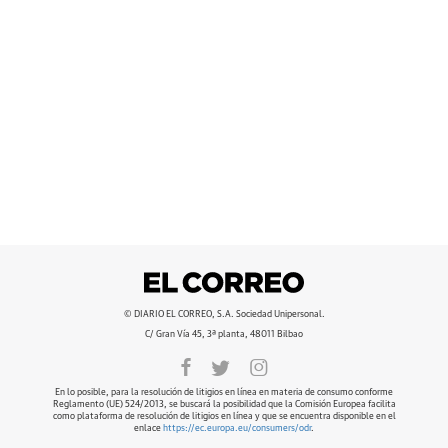
© DIARIO EL CORREO, S.A. Sociedad Unipersonal.
C/ Gran Vía 45, 3ª planta, 48011 Bilbao
En lo posible, para la resolución de litigios en línea en materia de consumo conforme
Reglamento (UE) 524/2013, se buscará la posibilidad que la Comisión Europea facilita
como plataforma de resolución de litigios en línea y que se encuentra disponible en el
enlace
https://ec.europa.eu/consumers/odr
.