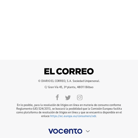
© DIARIO EL CORREO, S.A. Sociedad Unipersonal.
C/ Gran Vía 45, 3ª planta, 48011 Bilbao
En lo posible, para la resolución de litigios en línea en materia de consumo conforme
Reglamento (UE) 524/2013, se buscará la posibilidad que la Comisión Europea facilita
como plataforma de resolución de litigios en línea y que se encuentra disponible en el
enlace
https://ec.europa.eu/consumers/odr
.