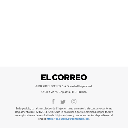
© DIARIO EL CORREO, S.A. Sociedad Unipersonal.
C/ Gran Vía 45, 3ª planta, 48011 Bilbao
En lo posible, para la resolución de litigios en línea en materia de consumo conforme
Reglamento (UE) 524/2013, se buscará la posibilidad que la Comisión Europea facilita
como plataforma de resolución de litigios en línea y que se encuentra disponible en el
enlace
https://ec.europa.eu/consumers/odr
.