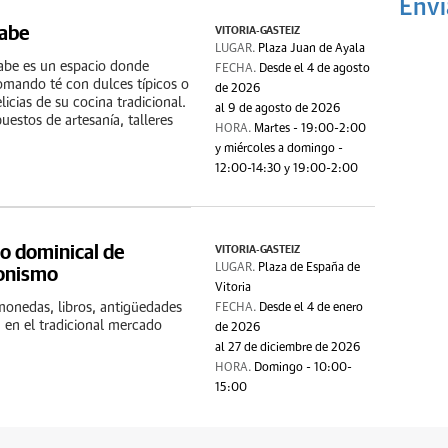
Enví
rabe
VITORIA-GASTEIZ
LUGAR.
Plaza Juan de Ayala
abe es un espacio donde
FECHA.
Desde el 4 de agosto
tomando té con dulces típicos o
de 2026
licias de su cocina tradicional.
al 9 de agosto de 2026
uestos de artesanía, talleres
HORA.
Martes - 19:00-2:00
y miércoles a domingo -
12:00-14:30 y 19:00-2:00
o dominical de
VITORIA-GASTEIZ
ionismo
LUGAR.
Plaza de España de
Vitoria
onedas, libros, antigüedades
FECHA.
Desde el 4 de enero
a en el tradicional mercado
de 2026
al 27 de diciembre de 2026
HORA.
Domingo - 10:00-
15:00