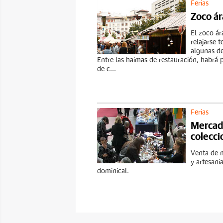
Ferias
Zoco á
El zoco ár
relajarse 
algunas de
Entre las haimas de restauración, habrá p
de c...
Ferias
Mercad
colecc
Venta de m
y artesaní
dominical.