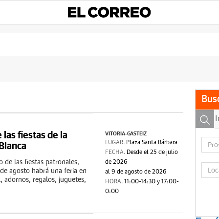
Bus
 las fiestas de la
VITORIA-GASTEIZ
Blanca
LUGAR.
Plaza Santa Bárbara
FECHA.
Desde el 25 de julio
 de las fiestas patronales,
de 2026
 de agosto habrá una feria en
al 9 de agosto de 2026
l, adornos, regalos, juguetes,
HORA.
11:00-14:30 y 17:00-
0:00