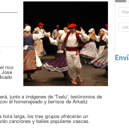
e
Enví
el rico
a Jose
dicado
rá, junto a imágenes de 'Txelu', testimonios de
 con el homenajeado y bertsos de Arkaitz
a hora larga, los tres grupos ofrecerán un
arán canciones y bailes populares vascas.