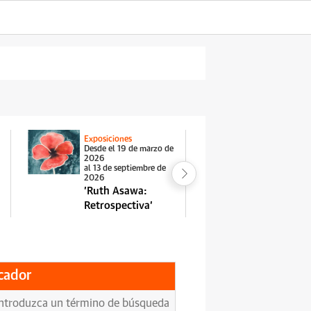
Exposiciones
Exposiciones
Desde el 19 de marzo de
Desde el 29 
2026
2026
al 13 de septiembre de
al 11 de octu
2026
'Jasper Jo
'Ruth Asawa:
Driver'
Retrospectiva'
cador