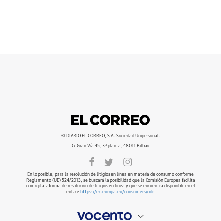
© DIARIO EL CORREO, S.A. Sociedad Unipersonal.
C/ Gran Vía 45, 3ª planta, 48011 Bilbao
En lo posible, para la resolución de litigios en línea en materia de consumo conforme
Reglamento (UE) 524/2013, se buscará la posibilidad que la Comisión Europea facilita
como plataforma de resolución de litigios en línea y que se encuentra disponible en el
enlace
https://ec.europa.eu/consumers/odr
.