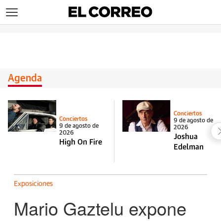
>
Agenda
Conciertos
Conciertos
9 de agosto de
9 de agosto de
2026
2026
Joshua
High On Fire
Edelman
Exposiciones
Mario Gaztelu expone