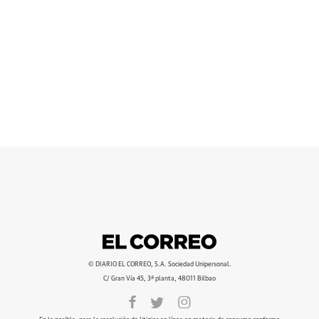
© DIARIO EL CORREO, S.A. Sociedad Unipersonal.
C/ Gran Vía 45, 3ª planta, 48011 Bilbao