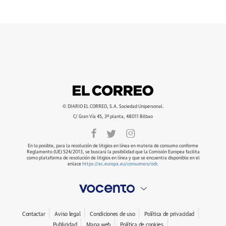
© DIARIO EL CORREO, S.A. Sociedad Unipersonal.
C/ Gran Vía 45, 3ª planta, 48011 Bilbao
En lo posible, para la resolución de litigios en línea en materia de consumo conforme
Reglamento (UE) 524/2013, se buscará la posibilidad que la Comisión Europea facilita
como plataforma de resolución de litigios en línea y que se encuentra disponible en el
enlace
https://ec.europa.eu/consumers/odr
.
Contactar
Aviso legal
Condiciones de uso
Política de privacidad
Publicidad
Mapa web
Política de cookies