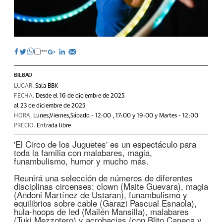
BILBAO
LUGAR.
Sala BBK
FECHA.
Desde el 16 de diciembre de 2025
al 23 de diciembre de 2025
HORA.
Lunes,Viernes,Sábado - 12:00 , 17:00 y 19:00 y Martes - 12:00
PRECIO.
Entrada libre
'El Circo de los Juguetes' es un espectáculo para
toda la familia con malabares, magia,
funambulismo, humor y mucho más.
Reunirá una selección de números de diferentes
disciplinas circenses: clown (Maite Guevara), magia
(Andoni Martínez de Ustaran), funambulismo y
equilibrios sobre cable (Garazi Pascual Esnaola),
hula-hoops de led (Mailén Mansilla), malabares
(Tuki Mezzotero) y acrobacias (con Blito Caneca y