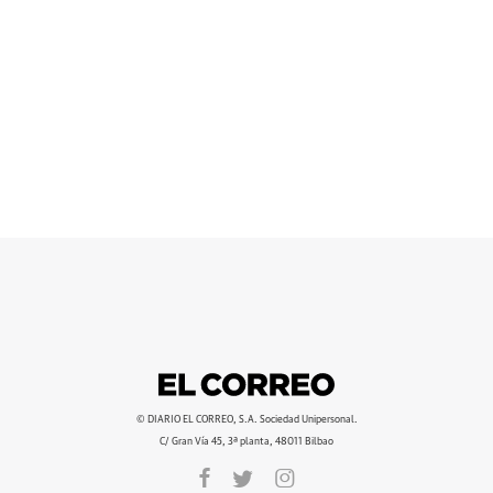
© DIARIO EL CORREO, S.A. Sociedad Unipersonal.
C/ Gran Vía 45, 3ª planta, 48011 Bilbao