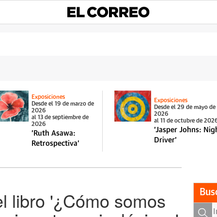
Exposiciones
Exposiciones
Desde el 19 de marzo de
Desde el 29 de mayo de
2026
2026
al 13 de septiembre de
al 11 de octubre de 202
2026
'Jasper Johns: Nig
'Ruth Asawa:
Driver'
Retrospectiva'
Bus
el libro '¿Cómo somos