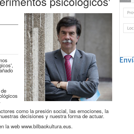
rimentos psicológicos'
omos
Enví
icos',
pañado
 de
ológicos
a
actores como la presión social, las emociones, la
nuestras decisiones y nuestra forma de actuar.
en la web www.bilbaokultura.eus.