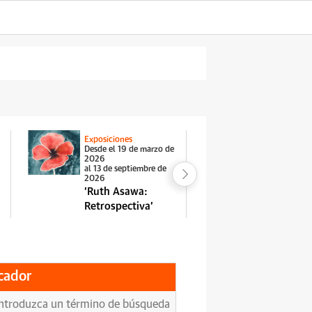
Exposiciones
Exposiciones
Desde el 19 de marzo de
Desde el 29 
2026
2026
al 13 de septiembre de
al 11 de octu
2026
'Jasper Jo
'Ruth Asawa:
Driver'
Retrospectiva'
cador