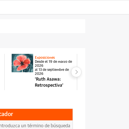
Exposiciones
Exposiciones
Desde el 19 de marzo de
Desde el 29 
2026
2026
al 13 de septiembre de
al 11 de octu
2026
'Jasper Jo
'Ruth Asawa:
Driver'
Retrospectiva'
cador