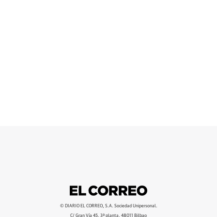
© DIARIO EL CORREO, S.A. Sociedad Unipersonal.
C/ Gran Vía 45, 3ª planta, 48011 Bilbao