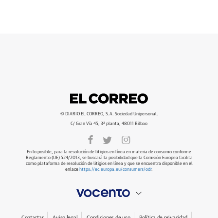
© DIARIO EL CORREO, S.A. Sociedad Unipersonal.
C/ Gran Vía 45, 3ª planta, 48011 Bilbao
En lo posible, para la resolución de litigios en línea en materia de consumo conforme
Reglamento (UE) 524/2013, se buscará la posibilidad que la Comisión Europea facilita
como plataforma de resolución de litigios en línea y que se encuentra disponible en el
enlace
https://ec.europa.eu/consumers/odr
.
Contactar
Aviso legal
Condiciones de uso
Política de privacidad