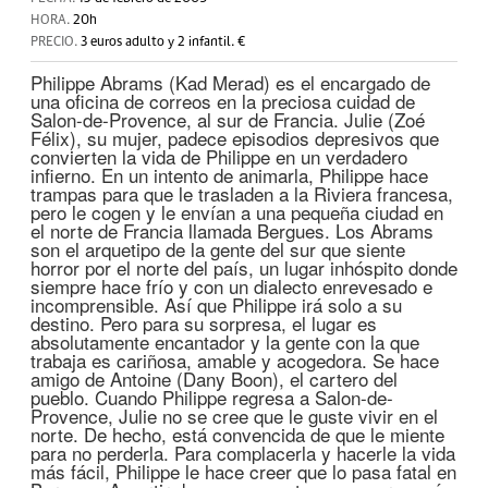
HORA.
20h
PRECIO.
3 euros adulto y 2 infantil. €
Philippe Abrams (Kad Merad) es el encargado de
una oficina de correos en la preciosa cuidad de
Salon-de-Provence, al sur de Francia. Julie (Zoé
Félix), su mujer, padece episodios depresivos que
convierten la vida de Philippe en un verdadero
infierno. En un intento de animarla, Philippe hace
trampas para que le trasladen a la Riviera francesa,
pero le cogen y le envían a una pequeña ciudad en
el norte de Francia llamada Bergues. Los Abrams
son el arquetipo de la gente del sur que siente
horror por el norte del país, un lugar inhóspito donde
siempre hace frío y con un dialecto enrevesado e
incomprensible. Así que Philippe irá solo a su
destino. Pero para su sorpresa, el lugar es
absolutamente encantador y la gente con la que
trabaja es cariñosa, amable y acogedora. Se hace
amigo de Antoine (Dany Boon), el cartero del
pueblo. Cuando Philippe regresa a Salon-de-
Provence, Julie no se cree que le guste vivir en el
norte. De hecho, está convencida de que le miente
para no perderla. Para complacerla y hacerle la vida
más fácil, Philippe le hace creer que lo pasa fatal en